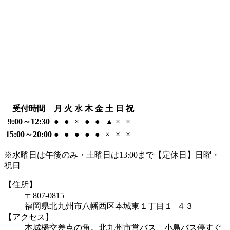
受付時間
月
火
水
木
金
土
日
祝
9:00～12:30
●
●
×
●
●
▲
×
×
15:00～20:00
●
●
●
●
●
×
×
×
※水曜日は午後のみ・土曜日は13:00まで【定休日】日曜・
祝日
【住所】
〒807-0815
福岡県北九州市八幡西区本城東１丁目１−４３
【アクセス】
本城橋交差点の角。北九州市営バス、小島バス停すぐ