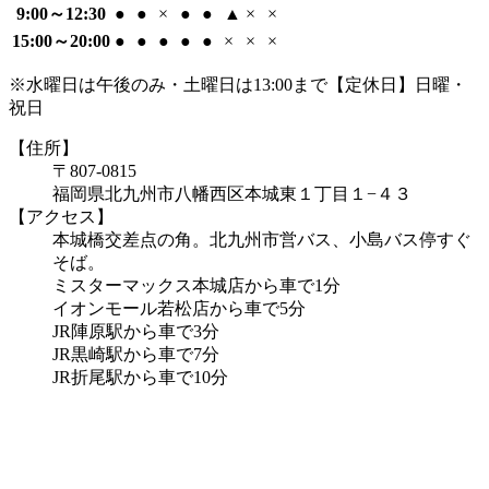
9:00～12:30
●
●
×
●
●
▲
×
×
15:00～20:00
●
●
●
●
●
×
×
×
※水曜日は午後のみ・土曜日は13:00まで【定休日】日曜・
祝日
【住所】
〒807-0815
福岡県北九州市八幡西区本城東１丁目１−４３
【アクセス】
本城橋交差点の角。北九州市営バス、小島バス停すぐ
そば。
ミスターマックス本城店から車で1分
イオンモール若松店から車で5分
JR陣原駅から車で3分
JR黒崎駅から車で7分
JR折尾駅から車で10分