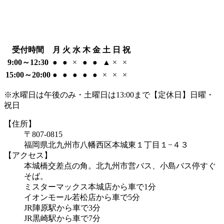
受付時間
月
火
水
木
金
土
日
祝
9:00～12:30
●
●
×
●
●
▲
×
×
15:00～20:00
●
●
●
●
●
×
×
×
※水曜日は午後のみ・土曜日は13:00まで【定休日】日曜・
祝日
【住所】
〒807-0815
福岡県北九州市八幡西区本城東１丁目１−４３
【アクセス】
本城橋交差点の角。北九州市営バス、小島バス停すぐ
そば。
ミスターマックス本城店から車で1分
イオンモール若松店から車で5分
JR陣原駅から車で3分
JR黒崎駅から車で7分