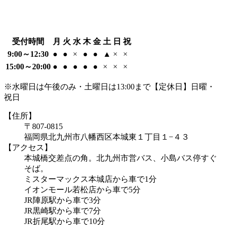
受付時間
月
火
水
木
金
土
日
祝
9:00～12:30
●
●
×
●
●
▲
×
×
15:00～20:00
●
●
●
●
●
×
×
×
※水曜日は午後のみ・土曜日は13:00まで【定休日】日曜・
祝日
【住所】
〒807-0815
福岡県北九州市八幡西区本城東１丁目１−４３
【アクセス】
本城橋交差点の角。北九州市営バス、小島バス停すぐ
そば。
ミスターマックス本城店から車で1分
イオンモール若松店から車で5分
JR陣原駅から車で3分
JR黒崎駅から車で7分
JR折尾駅から車で10分